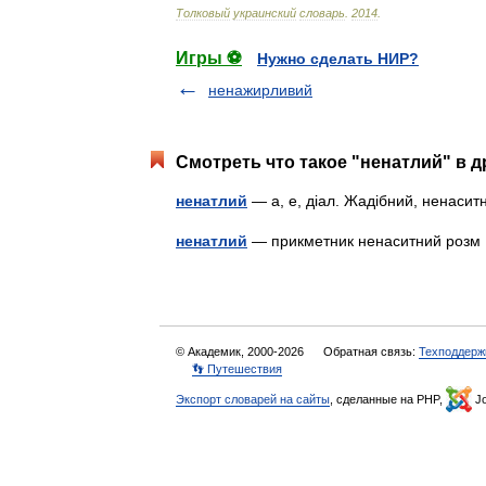
Толковый
украинский
словарь
.
2014
.
Игры ⚽
Нужно сделать НИР?
ненажирливий
Смотреть что такое "ненатлий" в д
ненатлий
— а, е, діал. Жадібний, ненас
ненатлий
— прикметник ненаситний ро
© Академик, 2000-2026
Обратная связь:
Техподдерж
👣 Путешествия
Экспорт словарей на сайты
, сделанные на PHP,
Jo