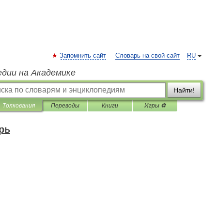
Запомнить сайт
Словарь на свой сайт
RU
едии на Академике
Найти!
Толкования
Переводы
Книги
Игры ⚽
рь