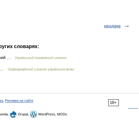
нендзне
ругих словарях:
итний …
Український тлумачний словник
зм …
Орфографічний словник української мови
ка
,
Реклама на сайте
18+
omla,
Drupal,
WordPress, MODx.