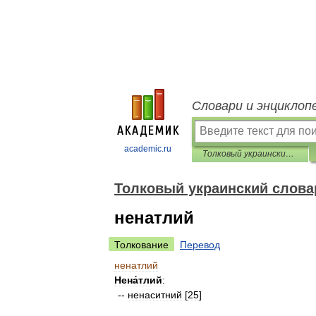
Словари и энциклоп
academic.ru
Толковый украинский словарь
Толковый украинский слова
ненатлий
Толкование
Перевод
ненатлий
Нена́тлий
:
--
ненаситний
[
25
]